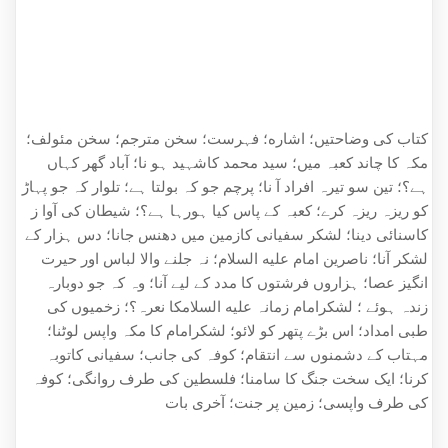
کتاب کی وضاحتیں؛ اشاره؛ فہرست؛ سخن مترجم؛ سخن مئولف؛
مکہ کا چاند کعبہ میں؛ سید محمد کاشہید ہو نا؛ آباد گھر کہاں
ہے؟؛ تین سو تیرہ افراد آ نا؛ پرچم جو کہ بولتا ہے؛ تلوار کہ جو پہاڑ
کو ریزہ ریزہ کرے؛ کعبہ کے پاس کیا ہورہا ہے؟؛ شیطان کی آوا ز
کاسنائی دینا؛ لشکر سفیانی کازمین میں دھنس جانا؛ دس ہزار کے
لشکر آنا؛ ناصرین امام علیه السلام؛ نہ جلنے والا لباس اور حیرت
انگیز عصا؛ ہزاروں فرشتوں کا مدد کے لیے آنا؛ وہ کہ جو دوبارہ
زندہ ہوئے ؛ لشکرامام زمانہ علیه السلامکا نعرہ؟؛ زخمیوں کی
طبی امداد؛ اس بڑے پتھر کو لائو؛ لشکرامام کا مکہ واپس لوٹنا؛
مہتاب کے دشمنوں سے انتقام؛ کوفہ کی جانب؛ سفیانی کاتوبہ
کرنا؛ ایک سخت جنگ کا سامنا؛ فلسطین کی طرف روانگی؛ کوفہ
کی طرف واپسی؛ زمین پر جنت؛ آخری بات