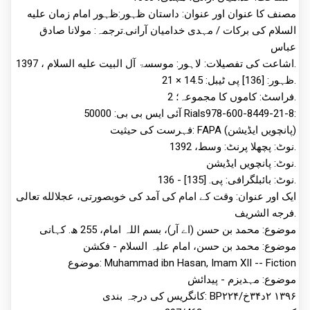
مصنف کا عنوان اور عنوان: داستان ظہور:ظہور امام زمان علیه
السلام کی برکات / مہدی خدامیان آرانی.ترجمہ: مولانا صادق
عباس
اشاعت کی تفصیلات: لاہور: موسسۃ آل البیت علیه السلام ، 1397.
ظہور: [136] پی ٹیبل: 14.5 × 21.
فراسٹ: کاموں کا مجموعہ؛ 2.
آئی ایس بی بی: 50000 Rials978-600-8449-21-8:
فہرست کی حیثیت: FAPA (پانچویں ایڈیشن)
نوٹ: پچھلا پرنٹ: وسط، 1392.
نوٹ: پانچویں ایڈیشن.
نوٹ: بائبلگرافی: پی. [135] - 136.
ایک اور عنوان: وقت کے امام کی آمد کی خوبصورتی، عجلالله تعالی
فرجه الشریف.
موضوع: محمد بن حسن (اے آر)، بسم اللہ امام، 255 ھ. کہانی
موضوع: محمد بن حسن، امام علیہ السلام - فکشن
موضوع: Muhammad ibn Hasan, Imam XII -- Fiction
موضوع: مہدیزم - پیدائش