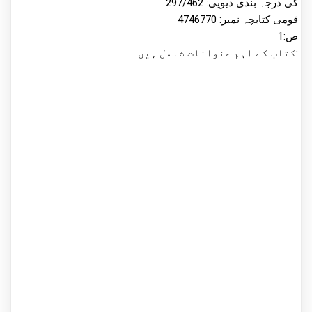
کی درجہ بندی دیویی: 297/462
قومی کتابچہ نمبر: 4746770
ص:1
کتاب کے اہم عنوانات شامل ہیں: