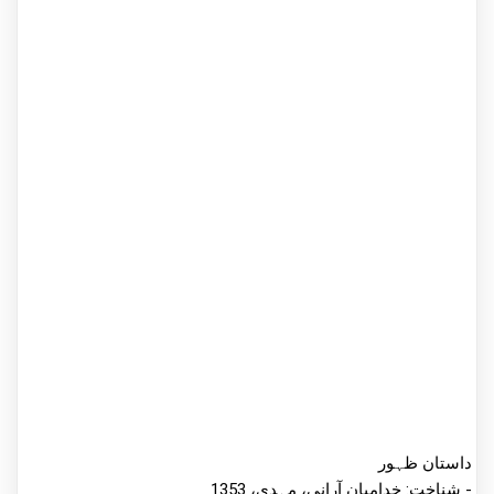
داستان ظہور
شناخت: خدامیان آرانی، مہدی، 1353 -