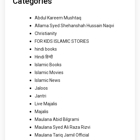
Categories
Abdul Kareem Mushtaq
Allama Syed Shehanshah Hussain Naqvi
Christianity
FOR KIDS ISLAMIC STORIES
hindi books
Hindi हिन्दी
Islamic Books
Islamic Movies
Islamic News
Jaloos
Jantri
Live Majalis
Majalis
Maulana Abid Bilgrami
Maulana Syed Ali Raza Rizvi
Maulana Tariq Jamil Official