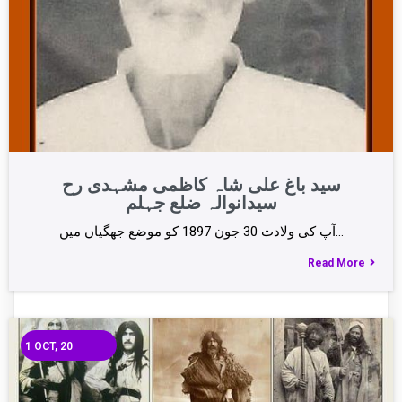
سید باغ علی شاہ کاظمی مشہدی رح
سیدانوالہ ضلع جہلم
آپ کی ولادت 30 جون 1897 کو موضع جھگیاں میں…
Read More
1
OCT, 20