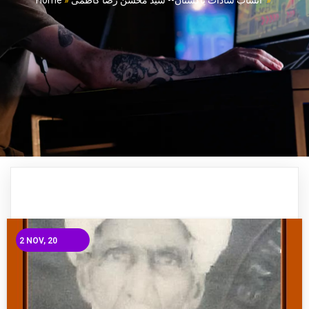
Home
»
انساب سادات پاکستان-- سید محسن رضا کاظمی
»
2
NOV, 20