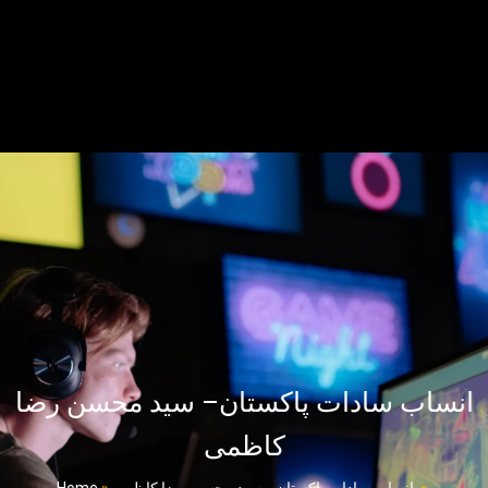
انساب سادات پاکستان– سید محسن رضا
کاظمی