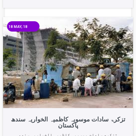
18
MAY, 18
تزکرۃ سادات موسویہ کاظمیہ الخواریہ سندھ
پاکستان
تزکرۃ سادات موسویہ کاظمیہ الخواریہ سندھ