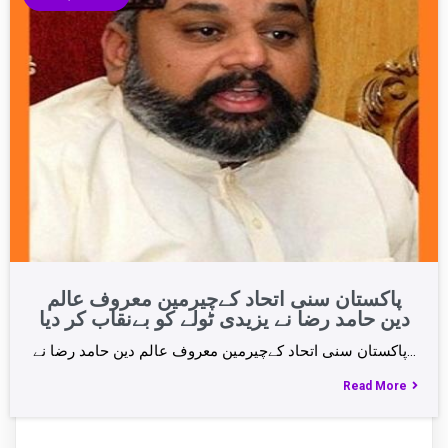
پاکستان سنی اتحاد کےچیرمین معروف عالم
دین حامد رضا نے یزیدی ٹولے کو بےنقاب کر دیا
پاکستان سنی اتحاد کےچیرمین معروف عالم دین حامد رضا نے…
Read More