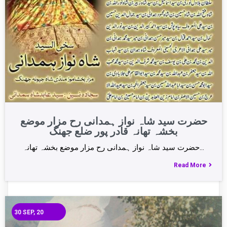
حضرت سید شاہ نواز ہمدانی رح مزار موضع
بخشہ تھانہ قادر پور ضلع جھنگ
حضرت سید شاہ نواز ہمدانی رح مزار موضع بخشہ تھانہ…
Read More
30
SEP, 20