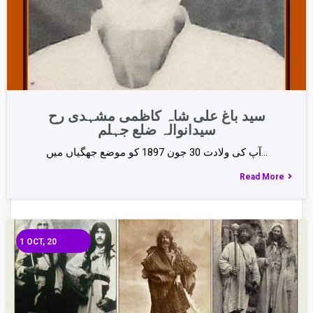
سید باغ علی شاہ کاظمی مشہدی رح
سیدانوالہ ضلع جہلم
آپ کی ولادت 30 جون 1897 کو موضع جھگیاں میں…
Read More
1
OCT, 20