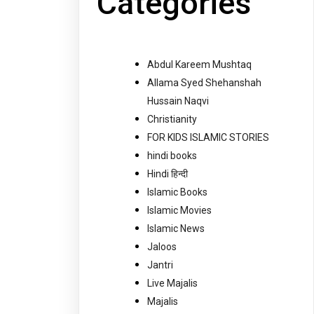
Categories
Abdul Kareem Mushtaq
Allama Syed Shehanshah
Hussain Naqvi
Christianity
FOR KIDS ISLAMIC STORIES
hindi books
Hindi हिन्दी
Islamic Books
Islamic Movies
Islamic News
Jaloos
Jantri
Live Majalis
Majalis