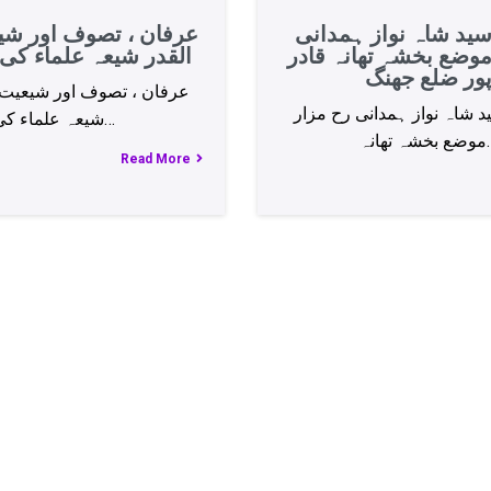
د شاہ نواز ہمدانی
عرفان ، تصوف اور شی
موضع بخشہ تھانہ قادر
القدر شیعہ علماء کی
ور ضلع جھنگ
عرفان ، تصوف اور شیعیت ج
شاہ نواز ہمدانی رح مزار
شیعہ علماء کی…
 تھانہ
Read More