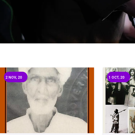
2
NOV, 20
1
OCT, 20