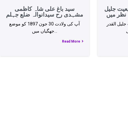
عیت جلیل
سید باغ علی شاہ کاظمی
 نظر میں
مشہدی رح سیدانوالہ ضلع جہلم
لیل القدر
آپ کی ولادت 30 جون 1897 کو موضع
جھگیاں میں…
Read More