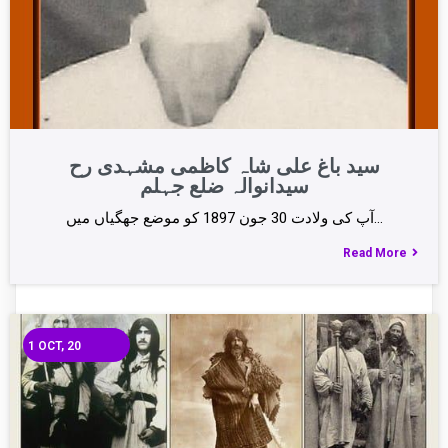
سید باغ علی شاہ کاظمی مشہدی رح
سیدانوالہ ضلع جہلم
آپ کی ولادت 30 جون 1897 کو موضع جھگیاں میں…
Read More
1
OCT, 20