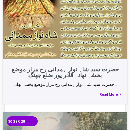
حضرت سید شاہ نواز ہمدانی رح مزار موضع
بخشہ تھانہ قادر پور ضلع جھنگ
حضرت سید شاہ نواز ہمدانی رح مزار موضع بخشہ تھانہ…
Read More
30
SEP, 20